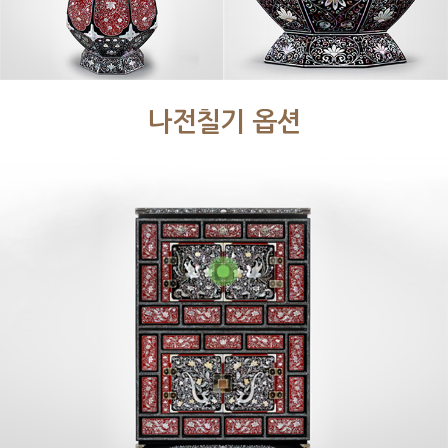
나전칠기 옵션