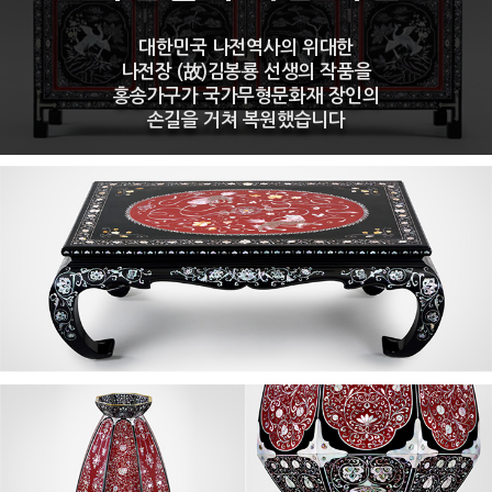
대한민국 나전역사의 위대한
나전장
(故)김봉룡 선생
의 작품을
홍송가구
가
국가무형문화재 장인
의
손길을 거쳐 복원했습니다