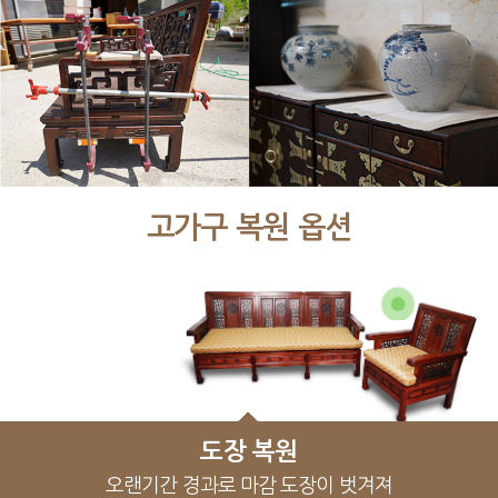
고가구 복원 옵션
장식물 복원
장식물 복원
전체 복원
부분 복원
도장 복원
오랜기간 경과로 마감 도장이 벗겨져
사용 중 유실된 자물쇠, 열쇠, 장석
사용 중 유실된 자물쇠, 열쇠, 장석
세월의 흔적을 간직한 오래된
고가구 일부만 복원하여